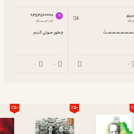
میری
93535****8
9
5
۱۴۰۰-۰۲-۱۲
۱۴۰
چطور صوتی کنیم
0
0
0
٪50
٪50
٪