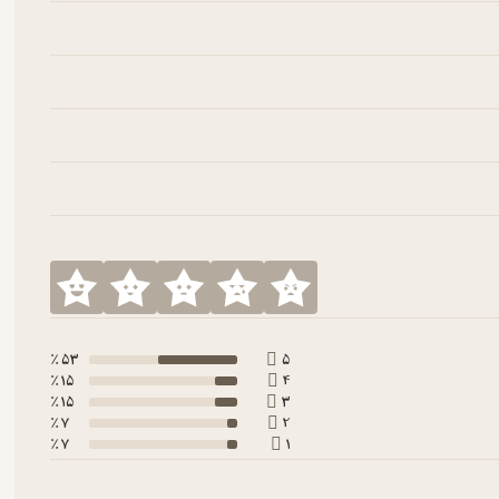
53 ٪
5
15 ٪
4
15 ٪
3
7 ٪
2
7 ٪
1