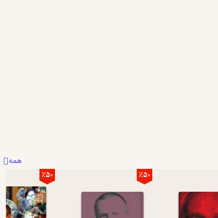
2
همه
٪50
٪50