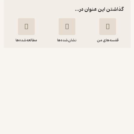
گذاشتن این عنوان در...
قفسه‌های من
نشان‌شده‌ها
مطالعه‌شده‌ها
دختری پشت پنجره
فرید دانش فر
انتشارات علمی و فرهنگی
4
(13)
31,050
62,100
٪
50
تومان