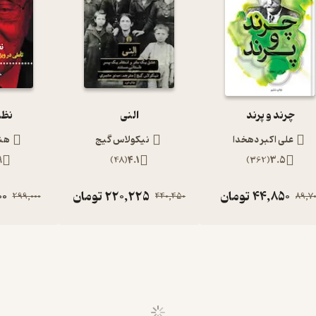
چرند و پرند
النی
نظم
علی اکبر دهخدا
نیکولاس گیج
هن
9
)
48
(
4.1
)
362
(
3.5
44,850
تومان
220,225
تومان
00
299,000
440,450
89,7