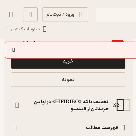
ورود / ثبت‌نام
دانلود اپلیکیشن
4
(13)
31,050
62,100
٪
50
تومان
خرید
نمونه
تخفیف با کد «HIFIDIBO» در اولین
%
50
خریدتان از فیدیبو
فهرست مطالب