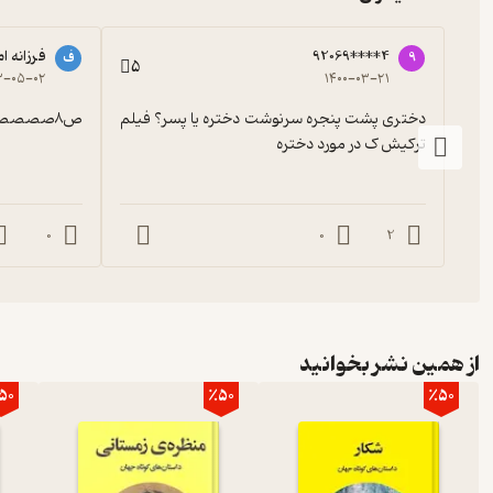
92069****4
فرزانه ا
9
ف
5
۳-۰۵-۰۲
۱۴۰۰-۰۳-۲۱
دختری پشت پنجره سرنوشت دختره یا پسر؟ فیلم 
ص۸صصصصصصصصصصثً
ترکیش ک در مورد دختره
0
0
2
از همین نشر بخوانید
50
٪50
٪50