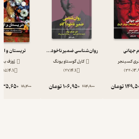
 جهانی
روان‌شناسی ضمیر ناخودآگاه
تریستان و ایز
ری کسینجر
کارل گوستاو یونگ
ژوزف بدی
)
15
(
4.1
)
47
(
4.1
)
340
(
3.
149,5
تومان
106,950
تومان
35,650
ت
71,300
213,900