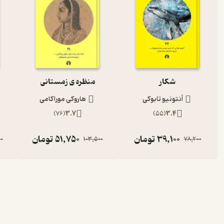
شکار
منظره ی زمستانی
آنتونیو تابوکی
هاروکی موراکامی
)
76
(
3.7
)
55
(
3.4
39,100
تومان
51,750
تومان
00
103,500
78,200