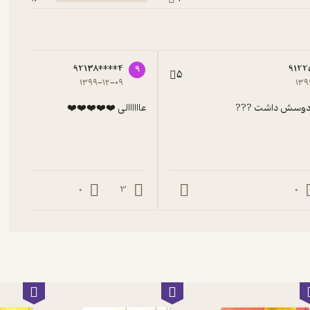
92138****4
9122
9
5
۱۳۹۹-۱۲-۰۹
۱۳۹
 دوسش داشت ???
عاااااالی ❤️❤️❤️❤️❤️
0
3
0