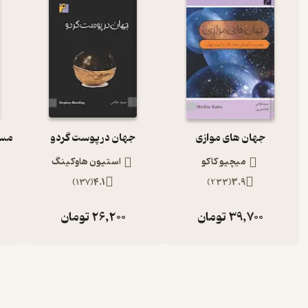
جهان های موازی
جهان در پوست گردو
میچیو کاکو
استیون هاوکینگ
)
137
(
4.1
)
233
(
3.9
39,700
تومان
26,200
تومان