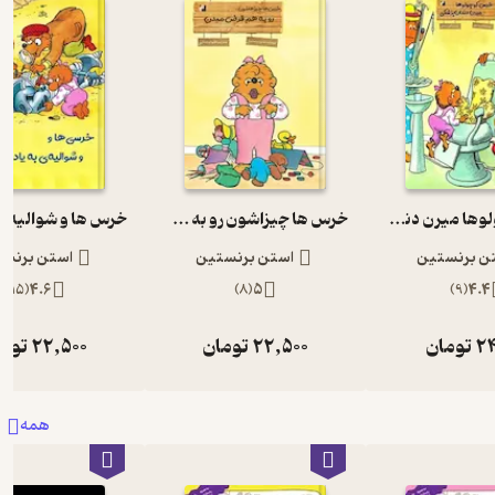
خرس کوچولوها میرن دندان پزشکی
خرس ها چیزاشون رو به هم قرض میدن
ن برنستین
استن برنستین
استن برنس
)
15
(
4.6
)
8
(
5
)
9
(
4.4
24
تومان
22,500
تومان
22,500
توم
همه