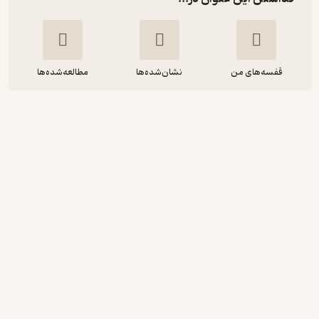
قفسه‌های من
نشان‌شده‌ها
مطالعه‌شده‌ها
داداش خرسی، جیگر داشته باش
استن برنستین
فلورا وجدانی
نشر رمز
22,500
5
(8)
تومان
دریافت از فیدی‌پلاس!
نمونه