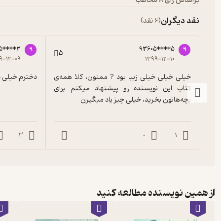
براساس رأی 8 مخاطب
نقد دیگران
(6 نقد)
5****3
93605****5
9
9
5
۹-۱۲-۰۹
۱۳۹۹-۱۲-۱۰
خیلی خیلی خیلی زیبا بود ? ممنون، کلا همه‌ی 
دخترم خیلی
کتاب این نویسنده رو پیشنهاد میکنم برای 
بچه‌هاتون بخرید، خیلی چیز یاد میگیرن
3
0
1
از همین نویسنده مطالعه کنید