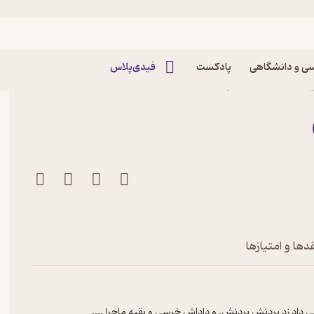
ی و دانشگاهی
پادکست
فیدی‌پلاس
داشته باش اثر استن
دها و امتیازها
د زد بردنش بردنش. و داداش خرسی و بقیه ماجرا ....