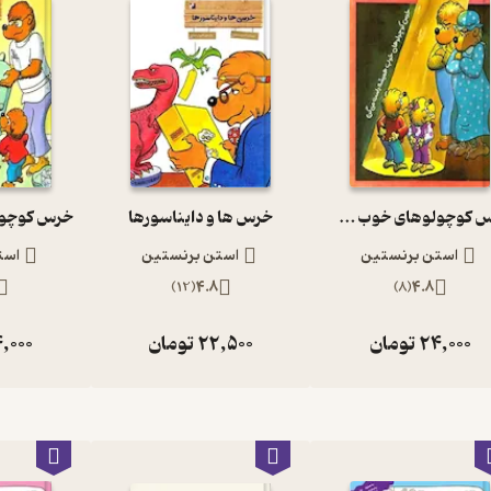
خرس کوچولوهای خوب همیشه راست می گن
خرس ها و دایناسورها
استن برنستین
استن برنستین
است
)
12
(
4.8
)
8
(
4.8
24,000
تومان
22,500
تومان
,000