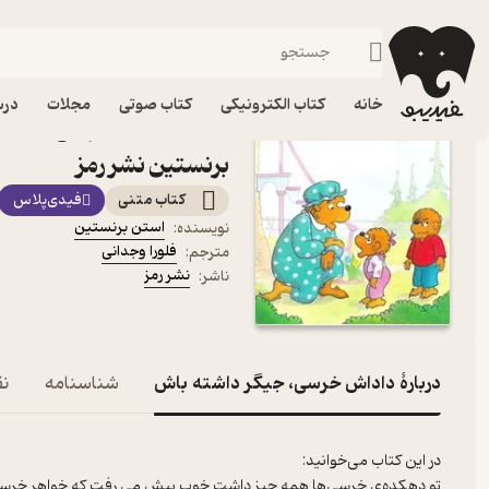
داستان
فیدیبو
کتاب الکترونیکی
کودک
خانه
کتاب الکترونیکی
کتاب صوتی
مجلات
درس
کتاب داداش خرسی، جیگر 
برنستین نشر رمز
کتاب متنی
فیدی‌پلاس
استن برنستین
نویسنده
:
فلورا وجدانی
مترجم
:
نشر رمز
ناشر
:
دربارۀ داداش خرسی، جیگر داشته باش
شناسنامه
نق
تو دهکده‌ی خرسی‌ها همه چیز داشت خوب پیش می رفت که خواهر خرسی دا