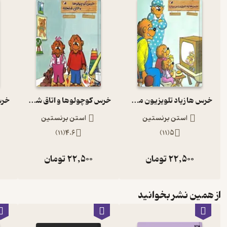
خرس ها زیاد تلویزیون می بینن
خرس کوچولوها و اتاق شلخته
استن برنستین
استن برنستین
)
11
(
4.6
)
11
(
5
22,500
تومان
22,500
تومان
از همین نشر بخوانید