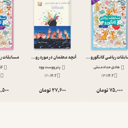
مسابقات ریاضی کانگورو پایه پنجم و ششم ابتدایی
آنچه معلمان در مورد روش تدریس باید بدانند
هادی حدادمنش
پتر ووست وود
کا
3
)
20
(
4.2
)
31
(
4.2
75,000
تومان
27,600
تومان
,500