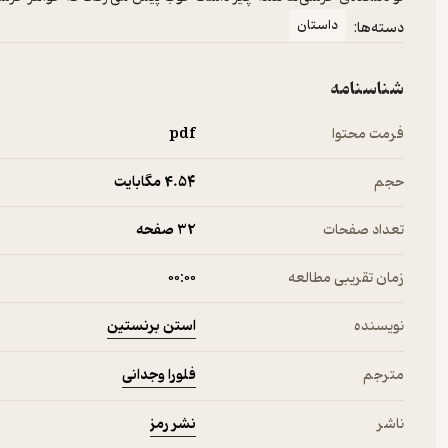
داستان
دسته‌ها:
شناسنامه
فرمت محتوا
pdf
حجم
4.۵۴ مگابایت
تعداد صفحات
32 صفحه
زمان تقریبی مطالعه
۰۰:۰۰
استن برنستین
نویسنده
فلورا وجدانی
مترجم
نشر رمز
ناشر