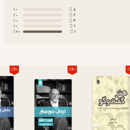
0 ٪
5
0 ٪
4
0 ٪
3
0 ٪
2
100 ٪
1
٪60
٪60
٪