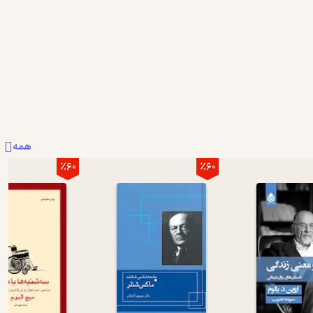
همه
٪60
٪60