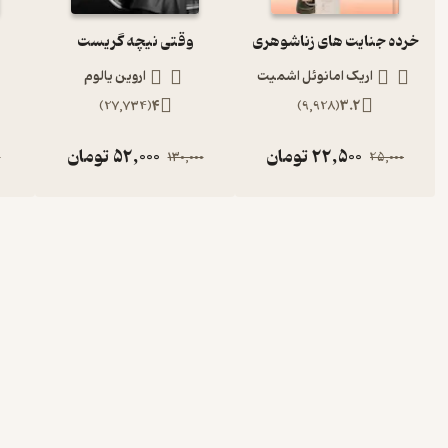
خرده جنایت های زناشوهری
وقتی نیچه گریست
اریک امانوئل اشمیت
اروین یالوم
)
27,734
(
4
)
9,928
(
3.2
22,500
تومان
52,000
تومان
0
130,000
25,000