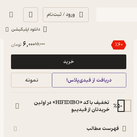
ورود / ثبت‌نام
دانلود اپلیکیشن
1
(1)
6,000
15,000
٪
60
تومان
خرید
دریافت از فیدی‌پلاس!
نمونه
تخفیف با کد «HIFIDIBO» در اولین
%
50
خریدتان از فیدیبو
فهرست مطالب