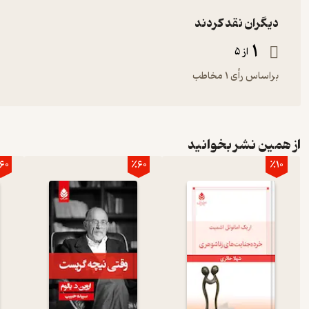
دیگران نقد کردند
دکتر هلیا واعظیان
1
از 5
براساس رأی 1 مخاطب
از همین نشر بخوانید
60
٪60
٪10