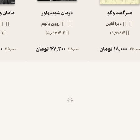
هنر گفت و گو
درمان شوپنهاور
مامان و
دبرا فاین
اروین یالوم
.1
)
5,093
(
4.2
)
9,978
(
4
18,000
تومان
47,200
تومان
0
115,000
118,000
45,00