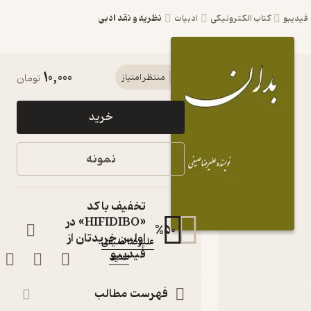
نظریه و نقد ادبی
یبو
کتاب الکترونیکی
ادبیات
10,000
کتاب
منتظر امتیاز
تومان
بدان اثر
خرید
علیرضا
صیفی
نمونه
نشر مدید
کتاب
تخفیف با کد
متنی
«HIFIDIBO» در
نویسنده
:
%
50
اولین خریدتان از
علیرضا صیفی
فیدیبو
مدید
ناشر
:
فهرست مطالب
دربارۀ بدان
شناسنامه
نقدها و امتیازها