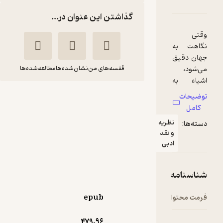
گذاشتن این عنوان در...
وقتی
نگاهت به
جهان دقیق
می‌شود،
قفسه‌های من
نشان‌شده‌ها
مطالعه‌شده‌ها
اشیاء به
وحدت
توضیحات
بدان
کامل
علیرضا صیفی
نگاه: «چه
نظریه
دسته‌ها:
و نقد
مدید
اشیاء:
ادبی
«جانشینِ
معبودم مرا
10,000
منتظر امتیاز
تومان
شناسنامه
به جهان
بنگر که چه
فرمت محتوا
epub
هنرمندانه
خلق شده
479.۹۶