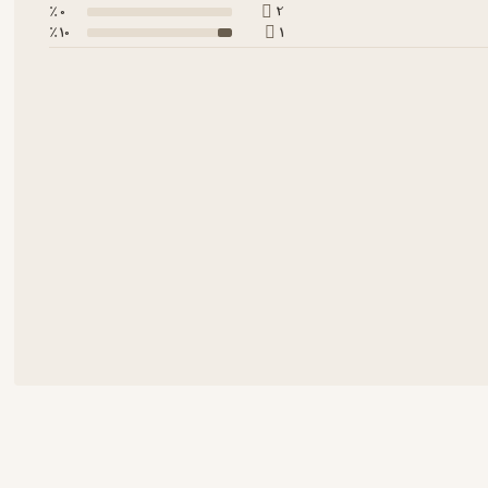
0 ٪
2
10 ٪
1