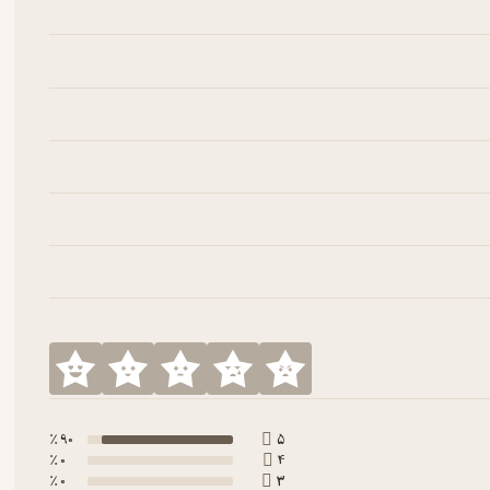
90 ٪
5
0 ٪
4
0 ٪
3