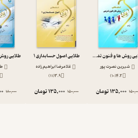
طلایی روش ها و فنون تدریس
طلایی اصول حسابداری 1
شیرین نصرت پور
غلامرضا ابراهیم زاده
طی
)
11
(
3.9
)
10
(
4.2
135,000
تومان
135,000
تومان
00
180,000
150,000
150,0