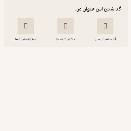
گذاشتن این عنوان در...
قفسه‌های من
نشان‌شده‌ها
مطالعه‌شده‌ها
طلایی زبان تخصصی متون حقوقی 2
مصطفی جلالی
انتشارات مولفین طلایی
4.6
(10)
135,000
150,000
٪
10
تومان