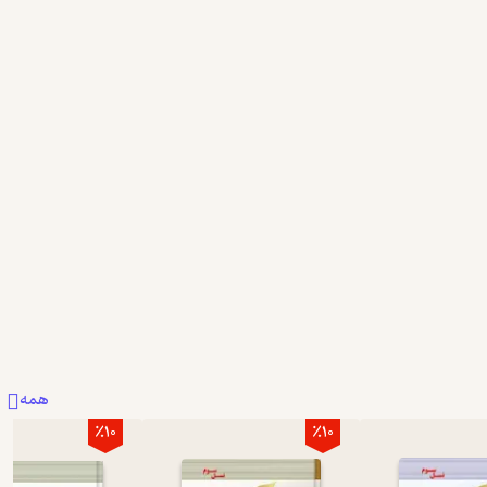
همه
٪10
٪10