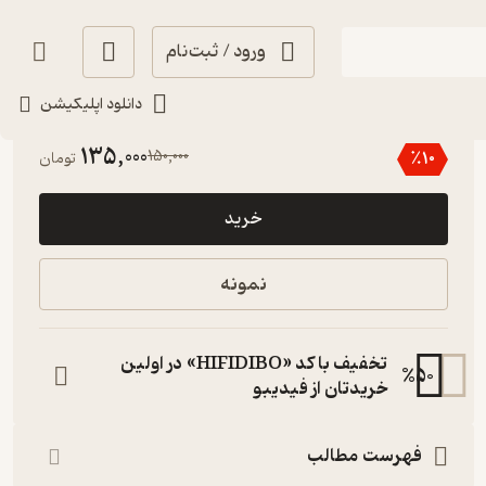
ورود / ثبت‌نام
دانلود اپلیکیشن
4.6
(10)
135,000
150,000
٪
10
تومان
خرید
نمونه
تخفیف با کد «HIFIDIBO» در اولین
%
50
خریدتان از فیدیبو
فهرست مطالب