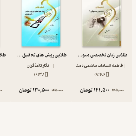
طلایی زبان تخصصی متون حقوقی 4
طلایی روش های تحقیق در روان شناسی و علوم تربیتی
فاطمه السادات هاشمی دمنه
نگار کاغذگران
)
9
(
3.1
)
9
(
4.6
121,500
تومان
130,500
تومان
00
145,000
135,000