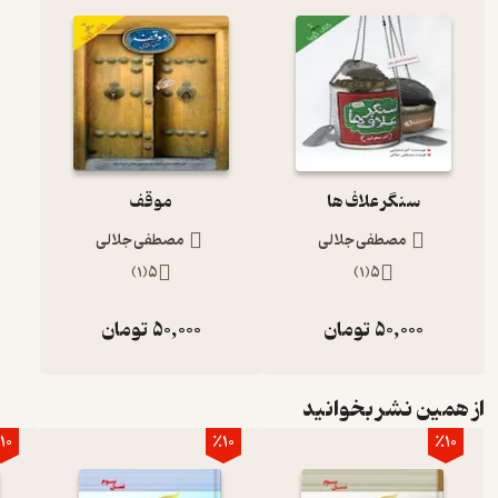
سنگر علاف ها
موقف
مصطفی جلالی
مصطفی جلالی
)
1
(
5
)
1
(
5
50,000
تومان
50,000
تومان
از همین نشر بخوانید
10
٪10
٪10