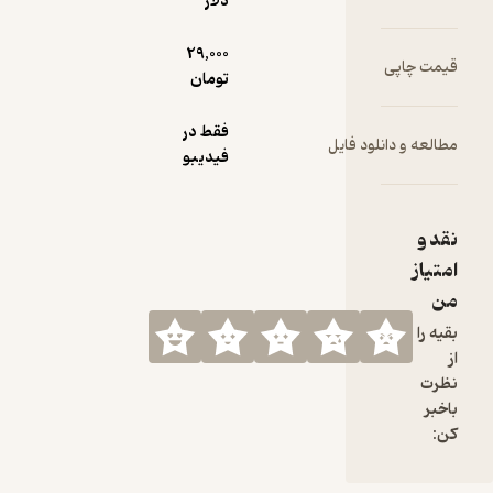
دلار
29,000
تومان
فقط در
 فایل
فیدیبو