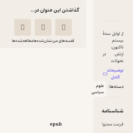
گذاشتن این عنوان در...
و دولت در آسیای مرکزی از ارتش سرخ تا استقلال
ه
ا و امتیازها
قفسه‌های من
نشان‌شده‌ها
مطالعه‌شده‌ها
ارتش و دولت در آسیای
مرکزی از ارتش سرخ تا
استقلال
اریکا مارات
الهه کولائی
م
سی
انتشارات دانشگاه تهران
70,800
منتظر امتیاز
تومان
epub