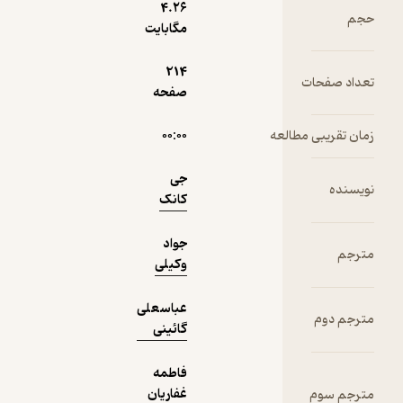
4.۲۶
نمونه
مگابایت
214
ت
صفحه
 مطالعه
۰۰:۰۰
جی
کانک
جواد
وکیلی
عباسعلی
گائینی
فاطمه
غفاریان