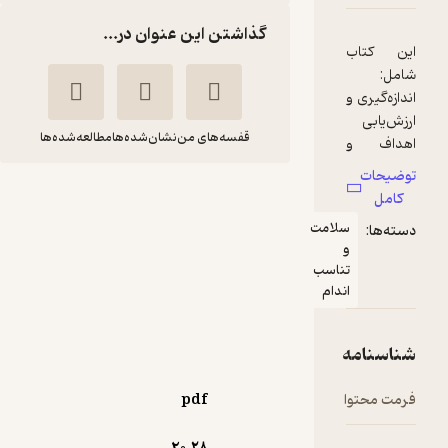
گذاشتن این عنوان در...
ب
 و
قفسه‌های من
نشان‌شده‌ها
مطالعه‌شده‌ها
و
سنجش و اندازه گیری
در تربیت بدنی
سلامت
حسین نبوی نیک
و
و
تناسب
انتشارات حتمی
اندام
و
و
169,500
3.3
(9)
تومان
ه
ا
pdf
ر