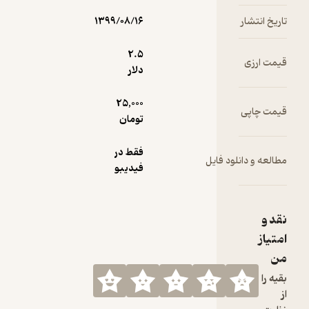
بازآموزی را
انجام
تاریخ انتشار
۱۳۹۹/۰۸/۱۶
می‌دهند.
2.۵
قیمت ارزی
دلار
25,000
قیمت چاپی
تومان
فقط در
مطالعه و دانلود فایل
فیدیبو
نقد و
امتیاز
من
بقیه را
از