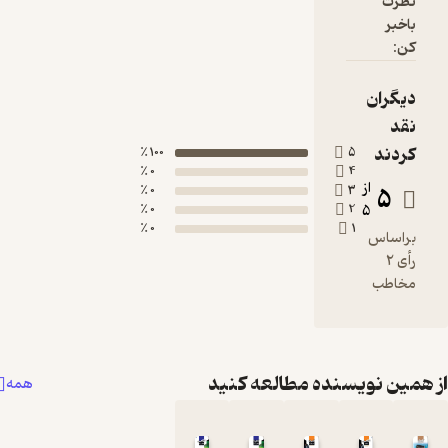
نظرت
باخبر
کن:
دیگران
نقد
کردند
100 ٪
5
0 ٪
4
از
5
0 ٪
3
0 ٪
2
5
0 ٪
1
براساس
رأی 2
مخاطب
مین نویسنده مطالعه کنید
همه