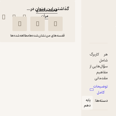
نویسنده
:
گذاشتن این عنوان در...
فاطمه محمدی
مرآت
ناشر
:
دربارۀ کاربرگ علوم و فنون ادبی 1
شناسنامه
نقدها و امتیازها
قفسه‌های من
نشان‌شده‌ها
مطالعه‌شده‌ها
کاربرگ علوم و فنون
هر کاربرگ
ادبی 1
شامل
فاطمه محمدی
سؤال‌هایی از
مفاهیم
مرآت
مقدماتی
فصل یا
توضیحات
7,000
درس کتاب
5
(3)
تومان
کامل
درسی (واحد
پایه
دسته‌ها:
یادگیری)
دهم
است که
انتظار