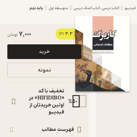
پایه نهم
یبو
کتاب درسی، کتاب کمک درسی
متوسطه اول
7,000
3.3
کتاب
(3)
تومان
کاربرگ
خرید
مطالعات
اجتماعی
نمونه
پایه نهم
اثر حوری
تخفیف با کد
قاهری
«HIFIDIBO» در
%
50
اولین خریدتان از
نشر مرآت
فیدیبو
دوره اول
متوسطه
فهرست مطالب
کتاب
متنی