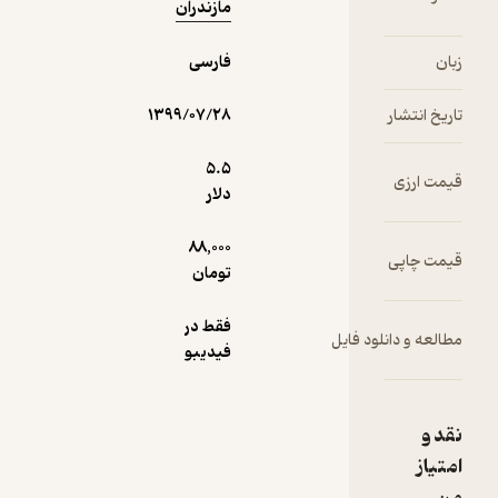
مازندران
فارسی
۱۳۹۹/۰۷/۲۸
5.۵
دلار
88,000
تومان
فقط در
لود فایل
فیدیبو