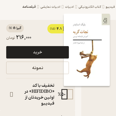
فیلمنامه
یبو
کتاب الکترونیکی
ادبیات
ادبیات نمایشی
گیرا 🧲
(
1
)
4.1
کتاب
(15)
216,000
تومان
نجات گربه
اثر بلیک
خرید
اسنایدر
نشر
نمونه
انتشارات
ناهید
تخفیف با کد
آموزش
«HIFIDIBO» در
%
50
فیلمنامه
اولین خریدتان از
نویسی
فیدیبو
کتاب
متنی