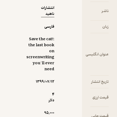
آنکه او خود
هرگز
انتشارات
ناشر
فیلمنامه
ناهید
چندان
مشهوری
زبان
فارسی
ننوشته
است،
Save the cat!:
قابلیت
the last book
درخور او در
on
عنوان انگلیسی
فراگیری،
screenwriting
شناخت،
you’ll ever
دسته‌بندی
need
و الگویابی
فیلمنامه‌ها
تاریخ انتشار
۱۳۹۹/۰۷/۱۲
به‌همراه
شیوه
4
قیمت ارزی
نگارشی
دلار
شبیه به طرز
صحبت
95,000
قیمت چاپی
معلمان