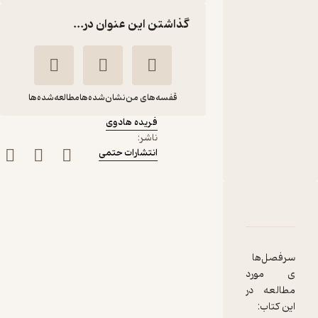
نشر
گذاشتن این عنوان در...
انتشارات
حتمی
کتاب
متنی
قفسه‌های من
نشان‌شده‌ها
مطالعه‌شده‌ها
نویسنده
:
فریده هادوی
اصول، مبانی و فلسفه
ناشر
:
انتشارات حتمی
ی علوم ورزشی و
تربیت بدنی
فریده هادوی
دربارۀ اصول، مبانی و فلسفه ی علوم ورزشی و تربیت بدنی
شناسنامه
نقدها و امتیازها
انتشارات حتمی
سرفصل‌ها
94,500
4.6
(7)
تومان
ی مورد
مطالعه در