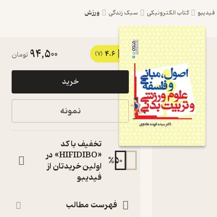
ورزش
یبو
کتاب الکترونیکی
سبک زندگی
94,500
4.6
کتاب
(7)
تومان
اصول،
خرید
مبانی و
فلسفه ی
نمونه
علوم
ورزشی و
تخفیف با کد
تربیت
«HIFIDIBO» در
%
50
اولین خریدتان از
بدنی اثر
فیدیبو
فریده
هادوی
فهرست مطالب