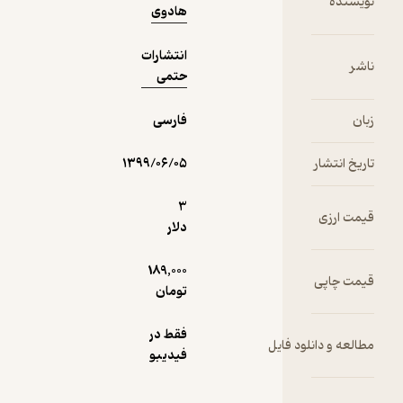
نویسنده
هادوی
مکاتب
فلسفی
انتشارات
جهان و دین
ناشر
حتمی
اسلام به
ورزش و
زبان
تربیت‌بدنی
فارسی
تاریخ انتشار
۱۳۹۹/۰۶/۰۵
3
قیمت ارزی
دلار
189,000
قیمت چاپی
تومان
فقط در
مطالعه و دانلود فایل
فیدیبو