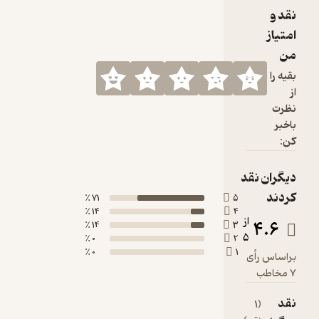
نقد و
امتیاز
من
بقیه را
از
نظرت
باخبر
کن:
دیگران نقد
کردند
71 ٪
5
14 ٪
4
از
4.6
14 ٪
3
5
0 ٪
2
0 ٪
1
براساس رأی
7 مخاطب
نقد
(1