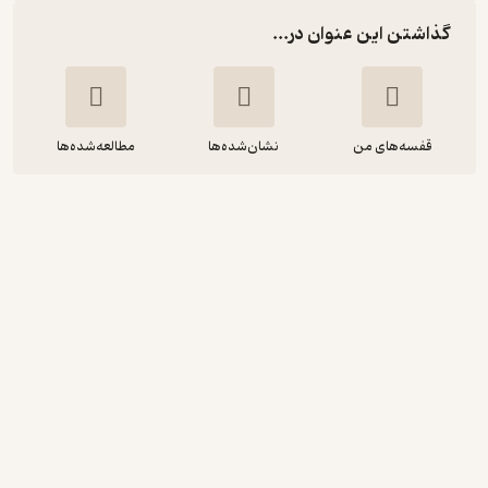
گذاشتن این عنوان در...
قفسه‌های من
نشان‌شده‌ها
مطالعه‌شده‌ها
کینزیولوژی اوتیز جلد 2
کارول آ اوتیز
حسین حسینی
انتشارات حتمی
پربار 🌳
(
1
)
4.4
(13)
299,500
تومان