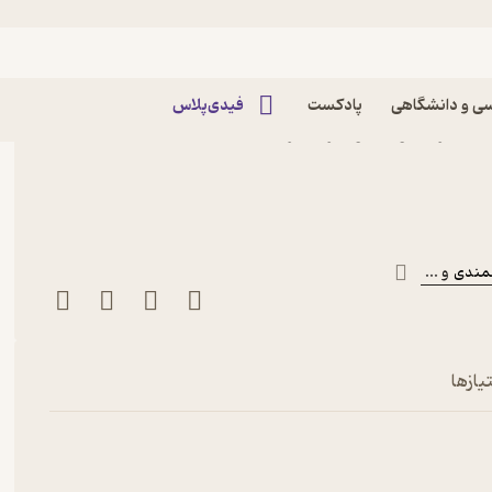
ی و دانشگاهی
پادکست
فیدی‌پلاس
کتاب کینزیولوژی اوتیز جلد 2 اثر کارول آ اوتیز نشر
مندی
و ...
یازها