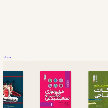
ببخشید جلد اولش نیست
خوبه
0
0
0
همه