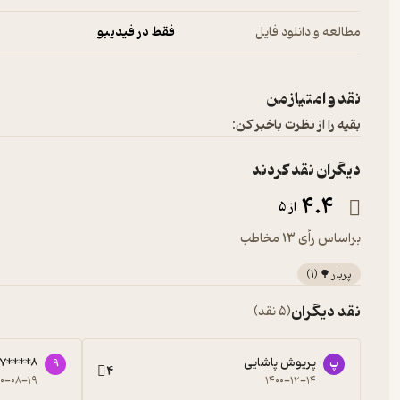
مطالعه و دانلود فایل
فقط در فیدیبو
نقد و امتیاز من
بقیه را از نظرت باخبر کن:
دیگران نقد کردند
4.4
از 5
براساس رأی 13 مخاطب
پربار 🌳
(
1
)
نقد دیگران
(5 نقد)
پریوش پاشایی
87****8
پ
9
4
۰۰-۰۸-۱۹
۱۴۰۰-۱۲-۱۴