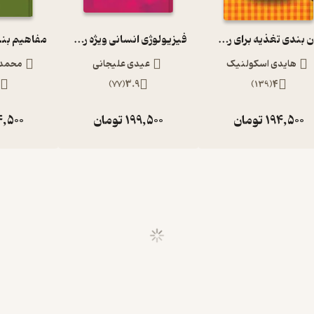
زمان بندی تغذیه برای رسیدن به اوج عملکرد ورزشی
فیزیولوژی انسانی ویژه رشته های تربیت بدنی و علوم ورزشی
هایدی اسکولنیک
عیدی علیجانی
محمدح
3
)
77
(
3.9
)
139
(
4
194,500
تومان
199,500
تومان
4,500