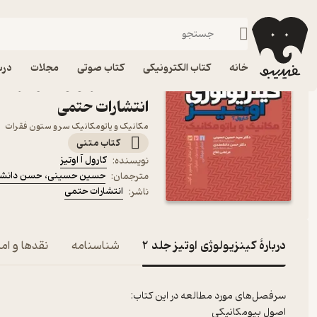
تربیت بدنی و علوم ورزشی
فیدیبو
کتاب درسی، کتاب کمک درسی
دانشگاهی
خانه
کتاب الکترونیکی
کتاب صوتی
مجلات
درس
انتشارات حتمی
مکانیک و یاتومکانیک سر و ستون فقرات
کتاب متنی
کارول آ اوتیز
نویسنده
:
حسین حسینی
،
حسن دانش
مترجمان
:
انتشارات حتمی
ناشر
:
دربارۀ کینزیولوژی اوتیز جلد 2
شناسنامه
نقدها و امت