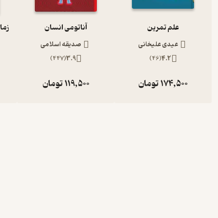
علم تمرین
آناتومی انسان
عیدی علیخانی
صدیقه اسلامی
)
447
(
3.9
)
46
(
4.2
174,500
تومان
119,500
تومان