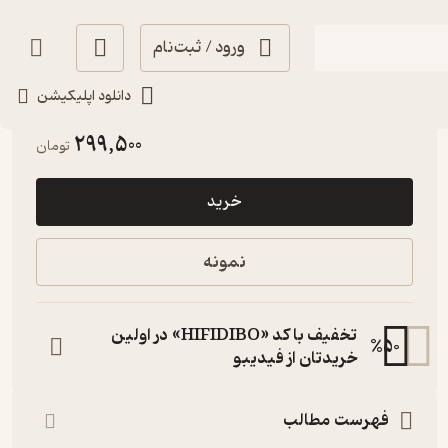
ورود / ثبت‌نام
دانلود اپلیکیشن
پربار 🌳
(
1
)
4.4
(13)
299,500
تومان
خرید
نمونه
تخفیف با کد «HIFIDIBO» در اولین
%
50
خریدتان از فیدیبو
فهرست مطالب