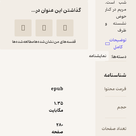
گذاشتن این عنوان در...
قفسه‌های من
نشان‌شده‌ها
مطالعه‌شده‌ها
امه
سجده بر خاک
علی داننده
یاس نبی
epub
5,500
1.۳۵
منتظر امتیاز
تومان
مگابایت
280
صفحه
دریافت از