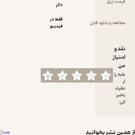
دلار
فقط در
ایل
فیدیبو
نید
همه