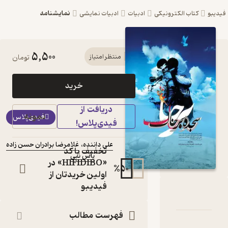
نمایشنامه
کی
ادبیات
ادبیات نمایشی
5,500
کتاب سجده بر خاک اثر
منتظر امتیاز
تومان
علی داننده نشر یاس نبی
خرید
متون برگزیده­ی فراخوان دومین مسابقه
تولید متون نمایشی
دریافت از
کتاب
نمونه
فیدی‌پلاس
فیدی‌پلاس!
متنی
نویسندگان
:
علی داننده
،
غلامرضا برادران حسن زاده
تخفیف با کد
یاس نبی
ناشر
:
«HIFIDIBO» در
%
50
اولین خریدتان از
فیدیبو
 خاک
و امتیازها
فهرست مطالب