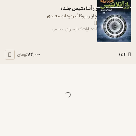
راز آتلانتیس جلد 1
چارلز بروکا
فیروزه ابوسعیدی
انتشارات کتابسرای تندیس
112,000
4
تومان
)
1
(