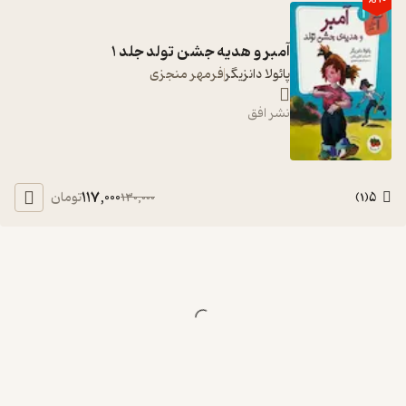
آمبر و هدیه جشن تولد جلد 1
پائولا دانزیگر
فرمهر منجزی
نشر افق
117,000
5
تومان
130,000
)
1
(