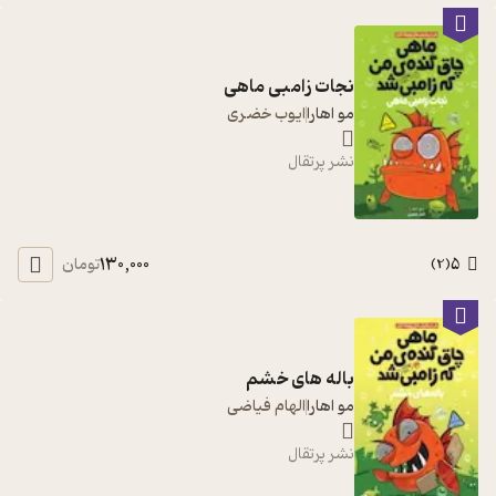
نجات زامبی ماهی
مو اهارا
ایوب خضری
نشر پرتقال
130,000
5
تومان
)
2
(
باله های خشم
مو اهارا
الهام فیاضی
نشر پرتقال