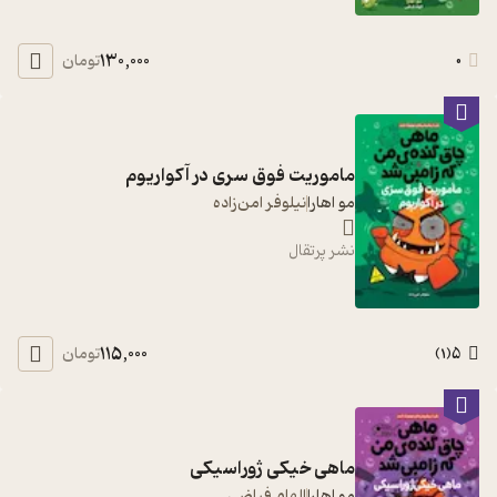
130,000
0
تومان
ماموریت فوق سری در آکواریوم
مو اهارا
نیلوفر امن‌زاده
نشر پرتقال
115,000
5
تومان
)
1
(
ماهی خیکی ژوراسیکی
مو اهارا
الهام فیاضی