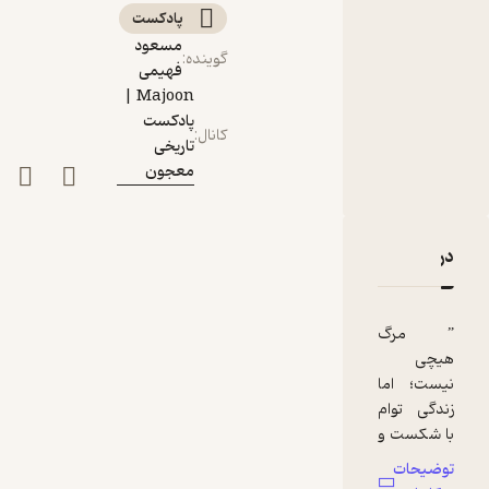
پادکست‌
مسعود
گوینده
:
فهیمی
Majoon |
پادکست
کانال
:
تاریخی
معجون
دربارۀ اپیزود هفتادویکم: رویای شارلمانی | ناپلئون بناپارت
نقدها و امتیازها
” مرگ
هیچی
نیست؛ اما
زندگی توام
با شکست و
عاری از
توضیحات
شکوه مرگ