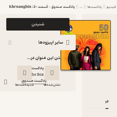
پادکست صندوق - قسمت 50: Khruangbin
پادکست‌ها
...
اپیزود پادکست
شنیدن
صندوق - قسمت
50:
سایر اپیزودها
Khruangbin
گذاشتن این عنوان در...
پادکست صندوق
پادکست‌
The Box
گوینده
:
پادکست صندوق
کانال
:
نشان‌شده‌ها
شنیده‌شده‌ها
پادکست صندوق -
بارۀ پادکست صندوق - قسمت 50: Khruangbin
نقدها و امتیازها
قسمت 50:
Khruangbin