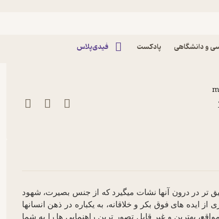
ید
د گوش کنید پادکست روانشناسی
ی و دانشگاهی
پادکست
فیدی‌پلاس
m
یق تر در درون آنها نشات میگیرد که از جنس بصیرت، شهود
 از ایده های فوق بکر و خلاقانه
، به یکباره در ذهن انسانها
واقع، بهترین و غیر قابل تصور ترین راهنمایی ها را به شما