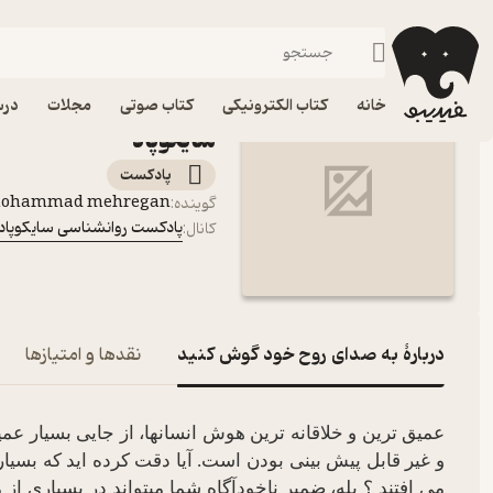
به صدای روح خود گوش کن
فیدیبو
پادکست‌ها
پادکست روانشناسی سایکوپاد
اپیزود به صدای روح خو
خانه
کتاب الکترونیکی
کتاب صوتی
مجلات
درس
سایکوپاد
پادکست‌
ohammad mehregan
گوینده
:
پادکست روانشناسی سایکوپاد
کانال
:
دربارۀ به صدای روح خود گوش کنید
نقدها و امتیازها
عمیق ترین و خلاقانه ترین هوش انسانها، از جایی بسیار عم
و غیر قابل پیش بینی بودن است. آیا دقت کرده اید که بسیاری
می افتند ؟ بله، ضمیر ناخودآگاه شما میتواند در بسیاری از م