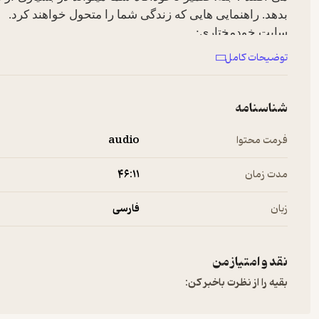
بدهد. راهنمایی هایی که زندگی شما را متحول خواهند کرد.
سایت خودمختاری:
www.khodmokhtari.ir
توضیحات کامل
www.khodmokhtari.com
شناسنامه
فرمت محتوا
audio
مدت زمان
۴۶:۱۱
زبان
فارسی
نقد و امتیاز من
بقیه را از نظرت باخبر کن: