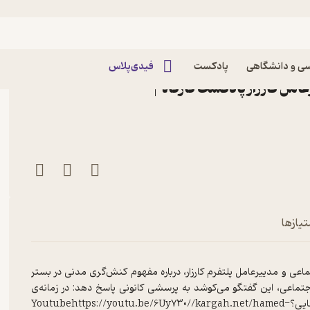
 بیدی | کنش‌گر اجتماعی | مدیرعامل کارزار
پرهیز موثر است؟ حامد بیدی |
ی و دانشگاهی
پادکست
فیدی‌پلاس
مل کارزار پادکست کارگاه |
گر اجتماعی | مدیرعامل کارزار
تیازها
اعی و مدییرعامل پلتفرم کارزار، درباره مفهوم کنش‌گری مدنی در بستر
جتماعی، این گفتگو می‌کوشد به پرسشی کانونی پاسخ دهد: در زمانه‌ی
انسداد و رنج‌های انباشته، کنش ممکن است؟ اگر آری، چگونه و با چه بهایی؟Youtubehttps://youtu.be/6Uy730//kargah.net/hamed-