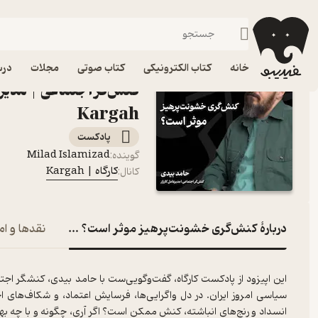
کنش‌گری خشونت‌پرهیز موثر است؟ حامد
فیدیبو
پادکست‌ها
کارگاه | Kargah
اپیزود کنش‌گری خشونت‌
خانه
کتاب الکترونیکی
کتاب صوتی
مجلات
درس
کنش‌گر اجتماعی | مدیرعا
Kargah
پادکست‌
Milad Islamizad
گوینده
:
کارگاه | Kargah
کانال
:
دربارۀ کنش‌گری خشونت‌پرهیز موثر است؟ حامد بیدی | کنش‌
نقدها و ام
این اپیزود از پادکست کارگاه، گفت‌وگویی‌ست با حامد بیدی، کنشگر اجتم
سیاسی امروز ایران. در دل واگرایی‌ها، فرسایش اعتماد، و شکاف‌های ا