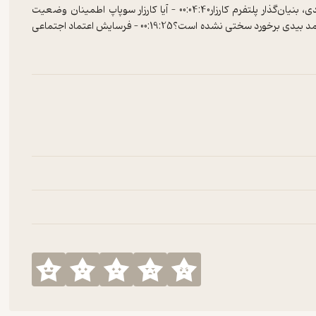
bidi-200:00:00 – مقدمه و معرفی اپیزود00:04:15 – گفت‌وگو با حامد بیدی، بنیان‌گذار پلتفرم کارزار00:04:40 – آیا کارزار سوپاپ اطمینان وضعیت
موجود است؟00:09:42 – کارزار از نگاه مردم: ابزار یا امید؟00:16:09 – چرا با حامد بیدی برخورد سختی نشده است؟00:19:25 – فرسایش اعتماد اجتماعی
در ایران؛ دلایل و پیامدها00:28:06 – چگونه می‌توان شکاف‌های اجتماعی را پُر کرد؟00:30:45 – شکل‌گیری فضای نسبتاً باز سیاسی در برهه‌هایی
خاص00:40:31 – تحلیل حامد بیدی از ساختار و لایه‌های جامعه ایران00:50:08 – جریان خشونت‌پرهیز؛ امکان تغییر بدون تقابل؟01:02:35 – چهار
Hosted on
Rabt
.
See
Rabt.host
for more information.