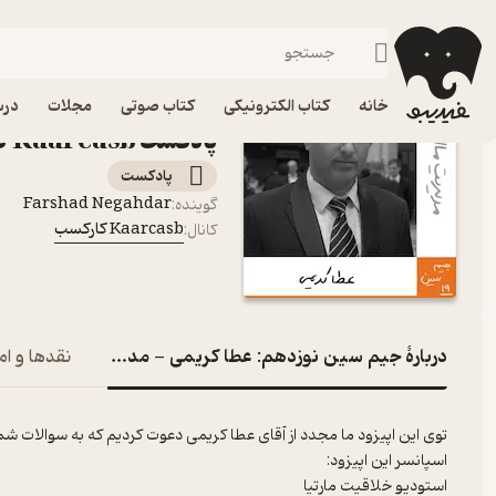
جیم سین نوزدهم: عطا کریمی - مد
فیدیبو
پادکست‌ها
Kaarcasb کارکسب
اپیزود جیم سین نوزدهم:
خانه
کتاب الکترونیکی
کتاب صوتی
مجلات
درس
پادکست Kaarcasb کارکسب
پادکست‌
Farshad Negahdar
گوینده
:
Kaarcasb کارکسب
کانال
:
دربارۀ جیم سین نوزدهم: عطا کریمی - مدیریت مالی
نقدها و ام
توی این اپیزود ما مجدد از آقای عطا کریمی دعوت کردیم که به سوالات ش
اسپانسر این اپیزود:
استودیو خلاقیت مارتیا