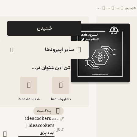
...
...
...
اپیزود اپیزود
شنیدن
هفدهم :
کندویاران (کسب
سایر اپیزودها
و کار در زنجیره
گذاشتن این عنوان در...
ارزش تولید عسل)
پادکست
Ideacookers
نشان‌شده‌ها
| ایده پزی
شنیده‌شده‌ها
پادکست‌
اپیزود هفدهم :
ideacookers
گوینده
:
کندویاران (کسب و
Ideacookers |
کانال
:
کار در زنجیره ارزش
ایده پزی