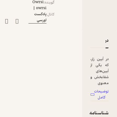
Owrsi
گوینده
:
owrsi |
پادکست
کانال
:
اورسی
دربارۀ قسمت ۳۹ پادکست اورسی – مراسم زار بخش ۲ | اهل خیال
نقدها و امتیازها
در آیین زار،
که یکی از
آیین‌های
شفابخش و
معنوی
جنوب ایران
توضیحات
است،
کامل
بازتابی از
باورهای
شناسنامه
آنیمیستی