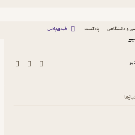
پناه درخت آزاد
اپیزود اپیزود چهل و چهارم: در پناه درخت آزاد Radio
ی و دانشگاهی
پادکست
فیدی‌پلاس
یازها