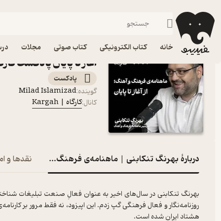
بهرنگ تنکابنی | ماهنامه‌ی فرهنگ و آهن
فیدیبو
پادکست‌ها
کارگاه | Kargah
اپیزود بهرنگ تنکابنی | 
خانه
کتاب الکترونیکی
کتاب صوتی
مجلات
درس
آغاز تا پایان پادکست کارگاه | h
پادکست‌
Milad Islamizad
گوینده
:
کارگاه | Kargah
کانال
:
دربارۀ بهرنگ تنکابنی | ماهنامه‌ی فرهنگ و آهنگ؛ از آغاز تا 
نقدها و ام
بهرنگ تنکابنی در سال‌های اخیر به عنوان فعالِ صنعت تبلیغات شناخته شد
روزنامه‌نگار و فعال فرهنگی گپ زدم. این اپیزود، نه فقط مرور بر کارنامه‌
هشتاد ایران شده است.