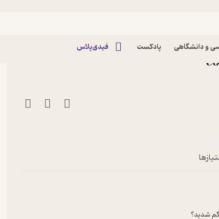
 فرناز کاوه
 در خارستان: فرناز کاوه
ی و دانشگاهی
پادکست
فیدی‌پلاس
تیازها
و گم شدید؟