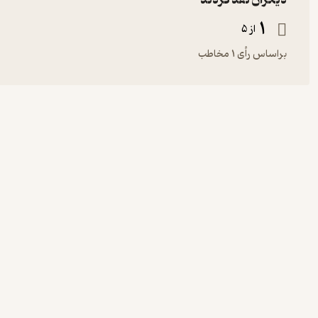
دیگران نقد کردند
1
از 5
براساس رأی 1 مخاطب