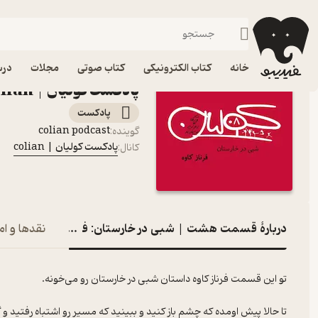
قسمت هشت | شبی در خارستان:
فیدیبو
پادکست‌ها
پادکست کولیان | colian
اپیزود قسمت هشت | شبی
خانه
کتاب الکترونیکی
کتاب صوتی
مجلات
درس
پادکست کولیان | colian
پادکست‌
colian podcast
گوینده
:
پادکست کولیان | colian
کانال
:
دربارۀ قسمت هشت | شبی در خارستان: فرناز کاوه
نقدها و ام
تو این قسمت فرناز کاوه داستان شبی در خارستان رو می‌خونه.
تا حالا پیش اومده که چشم باز کنید و ببینید که مسیر رو اشتباه رفتید 