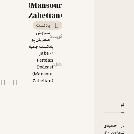
(Mansour
Zabetian)
پادکست‌
سیاوش
گوینده
:
صفاریان‌پور
پادکست جعبه
// Jabe
Persian
کانال
:
Podcast
(Mansour
Zabetian)
دربارۀ جعبه‌ی شماره‌ی ۳۰؛ ثریا بختیاری؛ کاری از منصور ضابطیان
نقدها و امتیازها
در جعبه‌ی
شماره‌ی ٣۰،