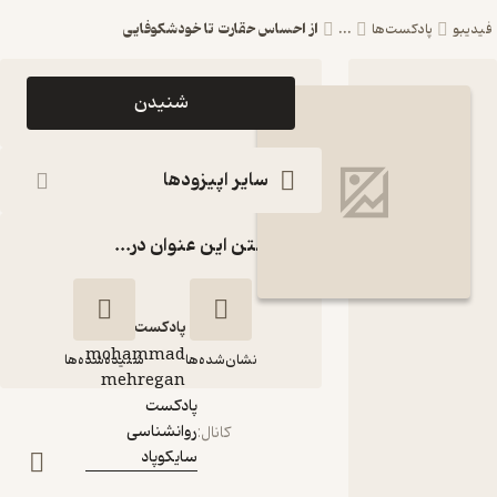
از احساس حقارت تا خودشکوفایی
بو
پادکست‌ها
...
اپیزود از
شنیدن
احساس حقارت
تا خودشکوفایی
سایر اپیزودها
پادکست
گذاشتن این عنوان در...
روانشناسی
سایکوپاد
پادکست‌
mohammad
نشان‌شده‌ها
شنیده‌شده‌ها
گوینده
:
mehregan
پادکست
روانشناسی
از احساس حقارت تا
کانال
:
سایکوپاد
خودشکوفایی