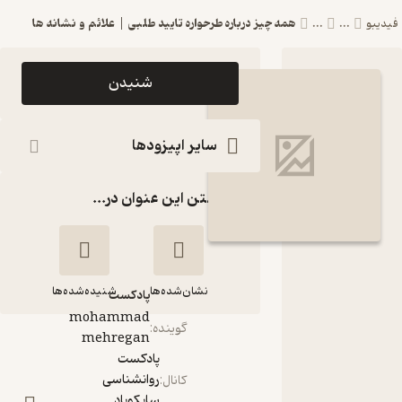
همه چیز درباره طرحواره تایید طلبی | علائم و نشانه ها
بو
...
...
اپیزود همه چیز
شنیدن
درباره طرحواره
تایید طلبی |
سایر اپیزودها
علائم و نشانه
گذاشتن این عنوان در...
ها پادکست
روانشناسی
سایکوپاد
نشان‌شده‌ها
شنیده‌شده‌ها
پادکست‌
mohammad
گوینده
:
mehregan
همه چیز درباره
پادکست
طرحواره تایید طلبی
روانشناسی
کانال
:
| علائم و نشانه ها
سایکوپاد