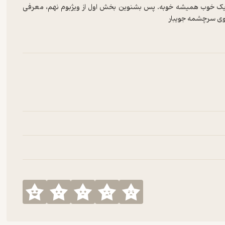
ال پیش، فرقی نمیکنه. موزیک خوب همیشه خوبه. پس بشنوین بخش اول از ویژبوم نهم، معرفی
Special Episode 09: (30) Bes