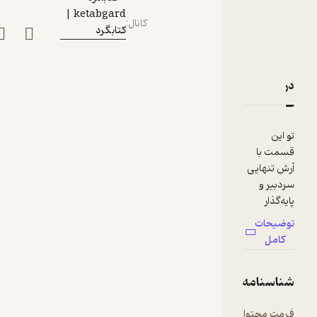
تنهایی
ketabgard |
کانال
:
کتابگرد
دربارۀ قسمت ۷۰ | از طراحی و تاثیری که بر زندگی ما می‌گذارد با آرش تنهایی
نقدها و امتیازها
تو این
قسمت با
آرش تنهایی
سردبیر و
پایه‌گذار
مجلهٔ آنگاه از
توضیحات
علاقه‌ش به
کامل
گرافیک،
طراحی و
شناسنامه
فرهنگ
حرف زدیم.
فرمت محتوا
audio
آرش