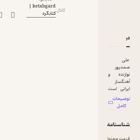
صمدپور
ketabgard |
کانال
:
کتابگرد
دربارۀ قسمت ۷۲ | از شعر، موسیقی و آتش زدن سینما رکس با علی صمدپور
نقدها و امتیازها
علی
صمدپور
نوازنده و
آهنگساز
ایرانی است
که بیش از ۱۰
توضیحات
سال با گروه
کامل
هم‌آویان به
رهبری
شناسنامه
حسین
علیزاده
فرمت محتوا
audio
همکاری