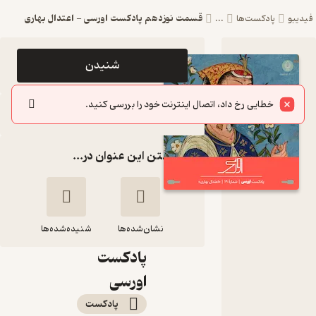
قسمت نوزدهم پادکست اورسی - اعتدال بهاری
فیدیبو
پادکست‌ها
...
اپیزود
شنیدن
قسمت
خطایی رخ داد، اتصال اینترنت خود را بررسی کنید.
نوزدهم
سایر اپیزودها
پادکست
گذاشتن این عنوان در...
اورسی -
اعتدال
بهاری
نشان‌شده‌ها
owrsi |
شنیده‌شده‌ها
پادکست
قسمت نوزدهم
اورسی
پادکست اورسی -
پادکست‌
اعتدال بهاری