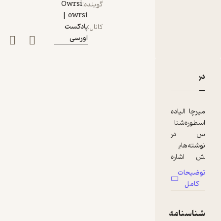
Owrsi
گوینده
:
owrsi |
پادکست
کانال
:
اورسی
دربارۀ قسمت نوزدهم پادکست اورسی - اعتدال بهاری
نقدها و امتیازها
میرچا الیاده
اسطوره‌شنا
س در
نوشته‌های
ش اشاره
کرده که
توضیحات
جهان در باور
کامل
مردم قدیم
ساختاری
شناسنامه
دوری