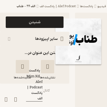
الف 24 - طناب
فیدیبو
پادکست‌ها
Alef Podcast | پادکست الف
اپیزود الف
شنیدن
24 - طناب
Alef
سایر اپیزودها
Podcast
گذاشتن این عنوان در...
| پادکست
الف
پادکست‌
Mim Kd
گوینده
:
نشان‌شده‌ها
شنیده‌شده‌ها
Alef
Podcast |
کانال
:
پادکست
الف 24 - طناب
الف