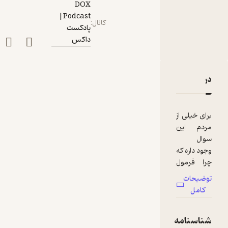
DOX
Podcast|
کانال
:
پادکست
داکس
دربارۀ اپیزود شصتم - فرمول یک، لیگ نردها
نقدها و امتیازها
برای خیلی از
مردم این
سوال
وجود داره که
چرا فرمول
یک یک
توضیحات
ورزش به
کامل
حساب
میاد؟ اگه
شناسنامه
ورزشه، اصلا