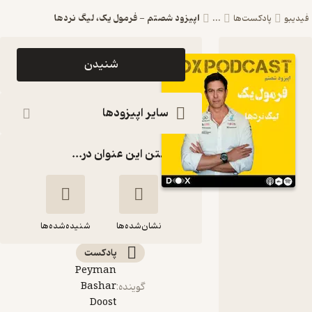
اپیزود شصتم - فرمول یک، لیگ نردها
فیدیبو
پادکست‌ها
...
اپیزود اپیزود
شنیدن
شصتم -
فرمول یک،
سایر اپیزودها
لیگ نردها
گذاشتن این عنوان در...
DOX
Podcast|
پادکست
نشان‌شده‌ها
داکس
شنیده‌شده‌ها
پادکست‌
اپیزود شصتم -
Peyman
فرمول یک، لیگ
Bashar
گوینده
:
نردها
Doost