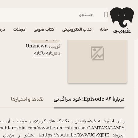
Episode 86: خود مراقبتی
فیدیبو
پادکست‌ها
لام تا کلام
اپیزود Episode 86: خود مراقبتی پادکست لام تا کلام
خانه
کتاب الکترونیکی
کتاب صوتی
مجلات
درس
پادکست‌
Unknown
گوینده
:
لام تا کلام
کانال
:
دربارۀ Episode 86: خود مراقبتی
نقدها و امتیازها
ر این اپیزود به خودمراقبتی و تکنیک های کاربردی و مرتبط با آن م
اپیزود: tu.be/XwWUQvXjFIE