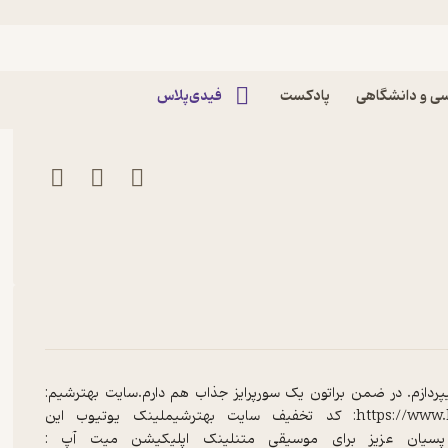
ی و دانشگاهی
پادکست
فیدی‌پلاس
یپردازم. در ضمن براتون یک سورپرایز جذاب هم دارم.سایت بهترشیم:
https://www.behtar-shim.com/www.behtar-shim.com/LAMTAKALAM15: کد تخفیف سایت بهترشیملینک یوتیوب این
https://youبا تشکر از مهدی پسیان عزیز برای موسیقی متنلینک اپلیکیشن میت آپ :