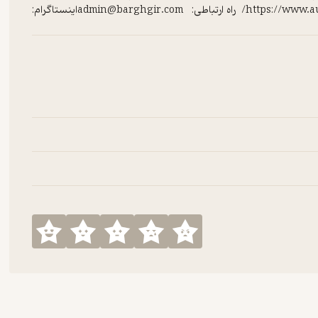
https://www.meetup.com/لینک اپلیکیشن آدیبل: https://www.audible.com/ راه ارتباطی: admin@barghgir.comاینستاگرام: