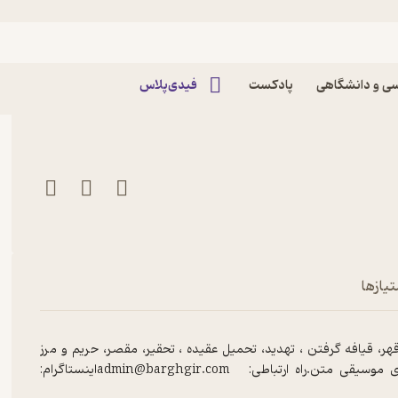
ود Episode 14: موانع ارتباطی (قسمت سوم)
ی و دانشگاهی
پادکست
فیدی‌پلاس
تیازها
ر، قیافه گرفتن ، تهدید، تحمیل عقیده ، تحقیر، مقصر، حریم و مرز
نداشتن میپردازه.با تشکر از دوست بسیار عزیزم، مهدی پسیان برای موسیقی‌ متن.راه ارتباطی: admin@barghgir.comاینستاگرام: