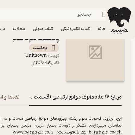
Episode 14: موانع ارتباطی (قسمت سوم)
فیدیبو
پادکست‌ها
لام تا کلام
اپیز
خانه
کتاب الکترونیکی
کتاب صوتی
مجلات
درس
پادکست لام تا کلام
پادکست‌
Unknown
گوینده
:
لام تا کلام
کانال
:
دربارۀ Episode 14: موانع ارتباطی (قسمت سوم)
نقدها و ام
این اپیزود، قسمت سوم رشته اپیزود‌های موانع ارتباطی هست و به قه
solmaz_barghgir_coachوبسایت: www.barghgir.com