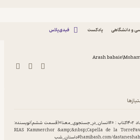
نسان در جستجوی معنا (قسمت ششم)
ی و دانشگاهی
پادکست
فیدی‌پلاس
Arash babaie\Moha
تیازها
دوستان شب بخیر&nbsp;شماره‌ی دو هزار و دویست و هشتم۲۹ اَمُرداد ۱۴۰۲کتاب : «#انسان_در_جستجوی_معنا»(قسمت ششم)نویسنده:
خوانش: «#شادی_اسدپور»‌موسیقی: «RIAS Kammerchor &amp;&nbsp;Capella de la TorrePavarotti/Ave