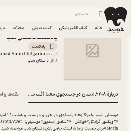
2208,انسان در جستجوی معنا (قسمت ششم)
فیدیبو
پادکست‌ها
داستان شب
اپیزود 2208,ا
خانه
کتاب الکترونیکی
کتاب صوتی
مجلات
درس
پادکست داستان شب
پادکست‌
mmad Amin Chitgaran
گوینده
:
داستان شب
کانال
:
دربارۀ 2208,انسان در جستجوی معنا (قسمت ششم)
نقدها و ام
«#ویکتور_فرانکل»
Maria»برای حمایت از ما به لینک حامی‌باش داستان شب مراجعه کنید hamibash.com/dastaneshab#داستان_شب