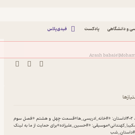
انه ادریسی ها(قسمت چهل و هشتم)
ی و دانشگاهی
پادکست
فیدی‌پلاس
Arash babaie\Moha
تیازها
دوستان شب بخیر&nbsp;شماره‌ی دو هزار و دویست و هفتم۲۷ اَمُرداد ۱۴۰۲داستان: «#خانه_ادریسی‌_ها»قسمت چِهل و هشتم «فصل سوم
اده»خوانش: «#شکیبا_کهندانی»‌موسیقی: «#حسین_علیزاده»برای حمایت از ما به لینک