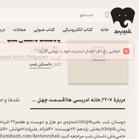
2207,خانه ادریسی ها(قسمت چهل و هشتم)
فیدیبو
پادکست‌ها
داستان شب
اپیزود 2207,خ
خانه
کتاب الکترونیکی
کتاب صوتی
مجلات
درس
پادکست داستان شب
پادکست‌
mmad Amin Chitgaran
گوینده
:
داستان شب
کانال
:
دربارۀ 2207,خانه ادریسی ها(قسمت چهل و هشتم)
نقدها و ام
رمان،&nbsp;بخش یازدهم/۲»نویسنده: «#غزاله_علیز
حامی‌باش داستان شب مراجعه کنید hamibash.com/dastaneshab#داستان_شب