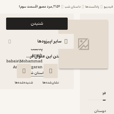
2154,مرد مصور (قسمت سوم)
ست‌ها
داستان شب
اپیزود 2154,مرد
شنیدن
مصور (قسمت سوم)
پادکست داستان شب
سایر اپیزودها
پادکست‌
Arash
گذاشتن این عنوان در...
babaie\Mohammad
گوینده
:
Amin Chitgaran
داستان شب
کانال
:
نشان‌شده‌ها
شنیده‌شده‌ها
قدها و امتیازها
2154,مرد مصور
(قسمت سوم)