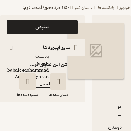
2150.مرد مصور (قسمت دوم)
ست‌ها
داستان شب
اپیزود 2150.مرد مصور
شنیدن
(قسمت دوم)
پادکست داستان شب
سایر اپیزودها
پادکست‌
Arash
گذاشتن این عنوان در...
babaie\Mohammad
گوینده
:
Amin Chitgaran
داستان شب
کانال
:
نشان‌شده‌ها
شنیده‌شده‌ها
قدها و امتیازها
2150.مرد مصور
(قسمت دوم)