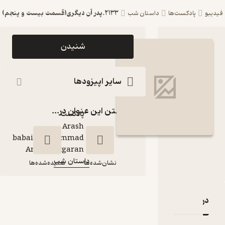
2133.پدر آن دیگری(قسمت بیست و پنجم)
ست‌ها
داستان شب
اپیزود 2133.پدر آن
شنیدن
دیگری(قسمت بیست
و پنجم) پادکست
سایر اپیزودها
داستان شب
گذاشتن این عنوان در...
پادکست‌
Arash
babaie\Mohammad
گوینده
:
Amin Chitgaran
داستان شب
کانال
:
نشان‌شده‌ها
شنیده‌شده‌ها
2133.پدر آن
قدها و امتیازها
دیگری(قسمت
بیست و پنجم)