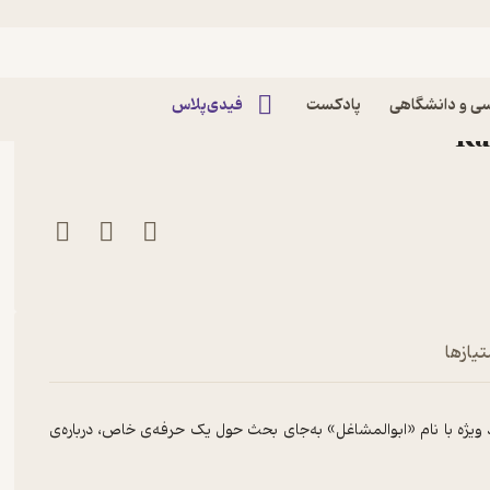
ابوالمشاغل ۱ [قسمت ویژه] | سعید زاهدی
ی و دانشگاهی
پادکست
فیدی‌پلاس
تیازها
 ویژه با نام «ابوالمشاغل» به‌جای بحث حول یک حرفه‌ی خاص، درباره‌ی