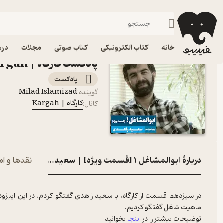
ابوالمشاغل ۱ [قسمت ویژه] | سعید زاهدی
فیدیبو
پادکست‌ها
کارگاه | Kargah
اپیزود 
خانه
کتاب الکترونیکی
کتاب صوتی
مجلات
درس
پادکست کارگاه | Kargah
پادکست‌
Milad Islamizad
گوینده
:
کارگاه | Kargah
کانال
:
دربارۀ ابوالمشاغل ۱ [قسمت ویژه] | سعید زاهدی
نقدها و ام
در سیزدهم قسمت از کارگاه، با سعید زاهدی گفتگو کردم. در این اپیزود
ماهیت شغل گفتگو کردیم.
توضیحات بیشتر را در
اینجا
بخوانید