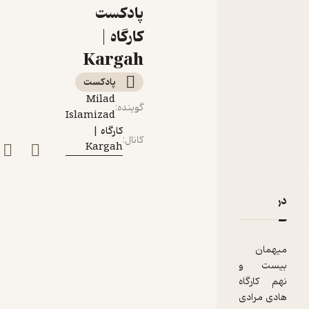
رسانه تخصصی را
پادکست
می‌سازد و مقبول
کارگاه |
می‌کند
Kargah
پادکست‌
Milad
گوینده
:
Islamizad
کارگاه |
کانال
:
Kargah
دربارۀ موسس رسانه دی‌ام‌بورد | هادی مرادی | آن‌چه یک رسان
نقدها و امتیازها
میهمان
بیست و
نهم کارگاه
هادی مرادی