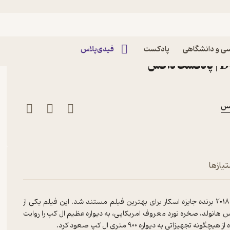
ود (Free Solo) اپیزود بیست و ششم: صعود
ی و دانشگاهی
پادکست
فیدی‌پلاس
تیازها
در این اپیزود در مورد فیلم مستندFree Solo صحبت کردم که در سال 2018 برنده جایزه اسکار برای بهترین فیلم مستند شد. این فیلم یکی از
انولد، صخره نورد معروف امریکایی، به دیواره عظیم ال کپ را روایت
تی به دیواره 900 متری ال کپ صعود کرد.