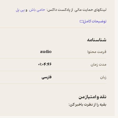
لینکهای حمایت مالی از پادکست داکس:
حامی باش
و
پی پل
وبسایت
پادکست داکس
توضیحات کامل
کانال
یوتیوب داکس
اینستاگرام
پادکست داکس
تلگرام
پادکست داکس
شناسنامه
پادکست داکس در شنوتو
فرمت محتوا
audio
Hosted on A. See
a.com/privacy
for more information.
مدت زمان
۰۱:۰۴:۴۶
زبان
فارسی
نقد و امتیاز من
بقیه را از نظرت باخبر کن: