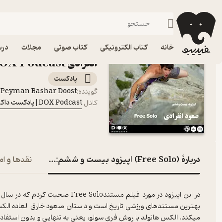
(Free Solo) اپیزود بیست و ششم: صعود انفرادی
فیدیبو
پادکست‌ها
DOX Podcast|پادکست داکس
اپیز
خانه
کتاب الکترونیکی
کتاب صوتی
مجلات
درس
انفرادی DOX Podcast|پادکست داکس
پادکست‌
Peyman Bashar Doost
گوینده
:
DOX Podcast|پادکست داکس
کانال
:
دربارۀ (Free Solo) اپیزود بیست و ششم: صعود انفرادی
نقدها و ام
بهترین مستندهای ورزشی تاریخ است و داستان صعود خارق العاده الکس ه
میکند. الکس هانولد با روش فری سولو، یعنی به تنهایی و بدون استفاده از هیچگونه تجهیزا