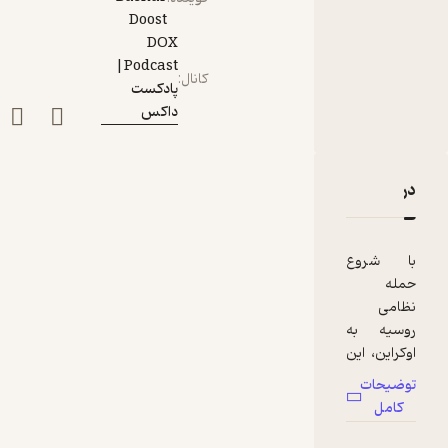
Doost
DOX
Podcast|
کانال
:
پادکست
داکس
دربارۀ اپیزود سی و یکم: روسیه پوتین- قسمت اول
نقدها و امتیازها
با شروع
حمله
نظامی
روسیه به
اوکراین، این
سوال بارها
توضیحات
پرسیده
کامل
میشود که
در ذهن