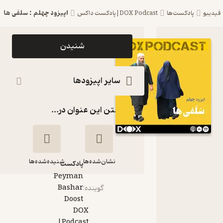
اپیزود چهلم : سلفی ها
فیدیبو
پادکست‌ها
DOX Podcast|پادکست داکس
اپیزود اپیزود
شنیدن
چهلم :
سلفی ها
سایر اپیزودها
DOX
گذاشتن این عنوان در...
Podcast|
پادکست
داکس
نشان‌شده‌ها
شنیده‌شده‌ها
پادکست‌
Peyman
Bashar
گوینده
:
اپیزود چهلم : سلفی
Doost
ها
DOX
Podcast|